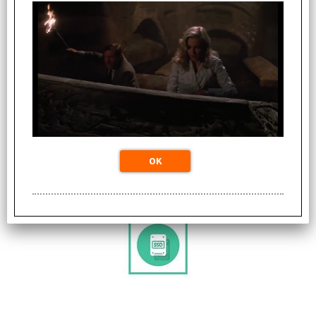
UPGRADE A 120GB SSD + 500 HDD (DOPPIO DISCO)
Disponibilità:
Disponibile
magazzino locale: Spedizione immediata
(0 PZ)
Prezzo:
€
39,00