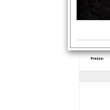
NOTEBOOK 
256SSD 14"
Cod. art.:
Tastiea itali
Disponibili
Prezzo: