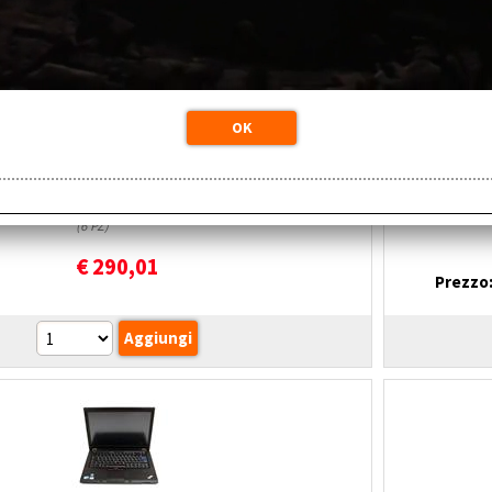
LENOVO THINKPAD L480 I5-8350U 8GB
HP ELIT
 HD WINDOWS 11 PRO GRADO A TASTIERA
2
ITA
RC9075
Cod. art
ana non retroilluminata
Tastiera
sullo ch
tà:
Disponibile (6 PZ)
Disponi
magazzino locale: Spedizione immediata
(6 PZ)
€
290,01
Prezzo