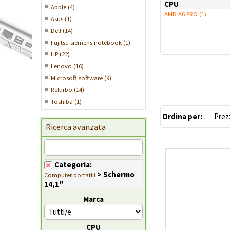
CPU
Apple (4)
AMD A6 PRO (1)
Asus (1)
Dell (14)
Fujitsu siemens notebook (1)
HP (22)
Lenovo (16)
Microsoft software (9)
Refurbo (14)
Toshiba (1)
Ordina per:
Ricerca avanzata
Categoria:
> Schermo
Computer portatili
14,1"
Marca
CPU