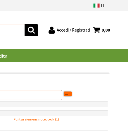
IT
Accedi / Registrati
0,00
à registrato
Sono un nuovo cliente
'ordine inserisci il
Se non sei ancora registrato sul
dita
 la password e poi
nostro sito clicca sul pulsante
ulsante "Accedi"
"Registrati"
-mail:
ssword:
Fujitsu siemens notebook (1)
 la password?