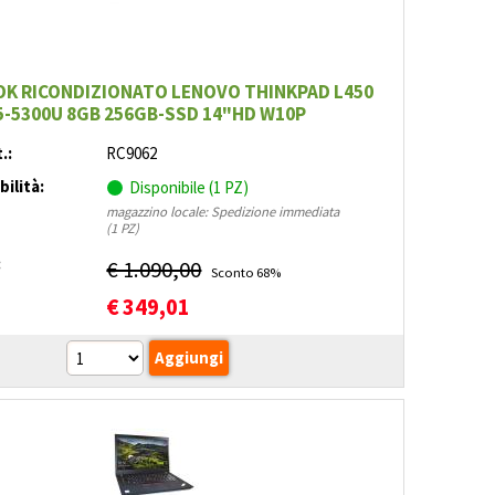
K RICONDIZIONATO LENOVO THINKPAD L450
5-5300U 8GB 256GB-SSD 14"HD W10P
.:
RC9062
bilità:
Disponibile (1 PZ)
magazzino locale: Spedizione immediata
(1 PZ)
:
€ 1.090,00
Sconto 68%
€
349,01