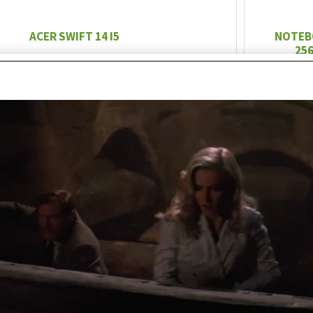
ACER SWIFT 14 I5
NOTEBO
25
RC1025
Cod. art
tà:
Tastiera
Disponibile (1 PZ)
Disponi
magazzino locale: Spedizione immediata
(1 PZ)
€
253,76
Prezzo