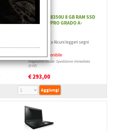
EBOOK 840 G5 CORE i5-8350U 8 GB RAM SSD
56Gb SSD 14" FHD W10 PRO GRADO A-
.:
RC2139
 italiana nuova retroilluminata Alcuni leggeri segni
assis
bilità:
Non disponibile
magazzino locale: Spedizione immediata
(0 PZ)
:
€
293,00