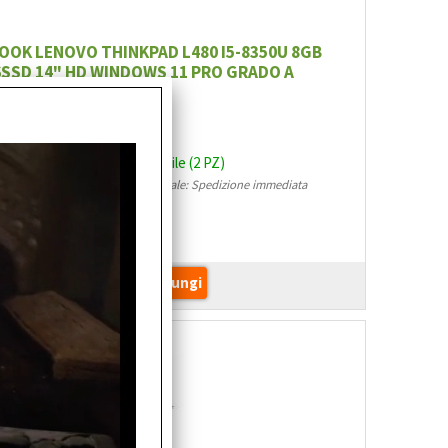
OK LENOVO THINKPAD L480 I5-8350U 8GB
6SSD 14" HD WINDOWS 11 PRO GRADO A
.:
RC9076
 straniera con adesivi
bilità:
Disponibile (2 PZ)
magazzino locale: Spedizione immediata
(2 PZ)
:
€
274,50