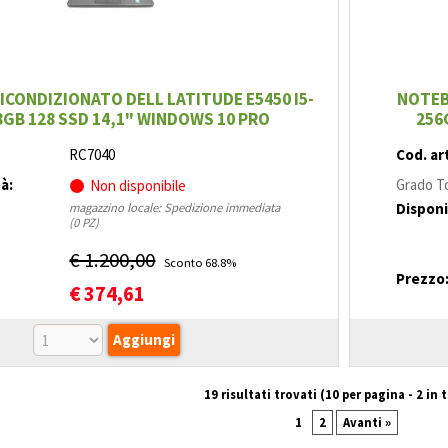
CONDIZIONATO DELL LATITUDE E5450 I5-
NOTEB
8GB 128 SSD 14,1" WINDOWS 10 PRO
256
RC7040
Cod. art
tà:
Grado To
Non disponibile
Disponi
magazzino locale: Spedizione immediata
(0 PZ)
€ 1.200,00
Sconto 68.8%
Prezzo
€
374,61
19 risultati trovati (10 per pagina - 2 in 
1
2
Avanti »