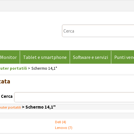
Sono gi
Per completare l
Monitor
Tablet e smartphone
Software e servizi
Punti ven
nome utente e
clicca sul p
ter portatili
Schermo 14,1"
E
zata
Pa
Cerca
> Schermo 14,1"
ter portatili
Dell (4)
Hai perso
Lenovo (7)