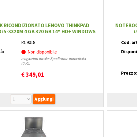
 RICONDIZIONATO LENOVO THINKPAD
NOTEBOO
 i5-3320M 4 GB 320 GB 14" HD+ WINDOWS
i
7/10 PRO
RC9018
Cod. art
tà:
Disponi
Non disponibile
magazzino locale: Spedizione immediata
(0 PZ)
Prezzo
€
349,01