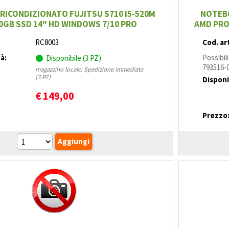
ICONDIZIONATO FUJITSU S710 I5-520M
NOTEBO
0GB SSD 14" HD WINDOWS 7/10 PRO
AMD PRO
RC8003
Cod. art
tà:
Possibil
Disponibile (3 PZ)
793516-
magazzino locale: Spedizione immediata
(3 PZ)
Disponi
€
149,00
Prezzo