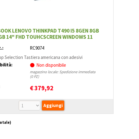
OOK LENOVO THINKPAD T490 I5 8GEN 8GB
GB 14" FHD TOUHCSCREEN WINDOWS 11
.:
RC9074
p Selection Tastiera americana con adesivi
bilità:
Non disponibile
magazzino locale: Spedizione immediata
(0 PZ)
:
€
379,92
totale)