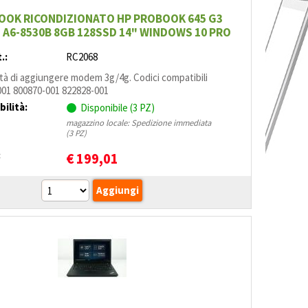
OK RICONDIZIONATO HP PROBOOK 645 G3
 A6-8530B 8GB 128SSD 14" WINDOWS 10 PRO
.:
RC2068
ità di aggiungere modem 3g/4g. Codici compatibili
001 800870-001 822828-001
bilità:
Disponibile (3 PZ)
magazzino locale: Spedizione immediata
(3 PZ)
:
€
199,01