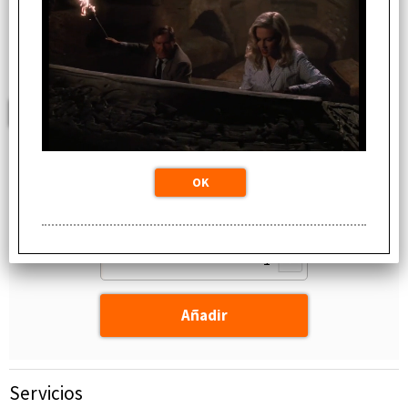
Cód. art.:
IPHONEXS512GBG
Configura:
Disponibilidad:
Disponible (16 PZ)
magazzino locale: Spedizione immediata (0 PZ)
Otros almacenes (16 PZ)
Servicios