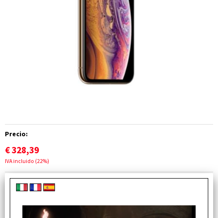
Precio:
€
328,39
IVA incluido (22%)
Gastos de transporte:
A partir de
€ 6,34
IVA incluido (22%)
Más detalles