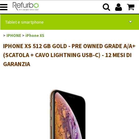
Tablet e smartphone
IPHONE
iPhone XS
Home page
Categoría:
>
>
Tablet e smartphone
IPHONE
iPhone XS
IPHONE XS 512 GB GOLD - PRE OWNED GRADE A/A+
Computer portatili
(SCATOLA + CAVO LIGHTNING USB-C) - 12 MESI DI
GARANZIA
Computer fissi
Monitor
Software e servizi
Punti vendita