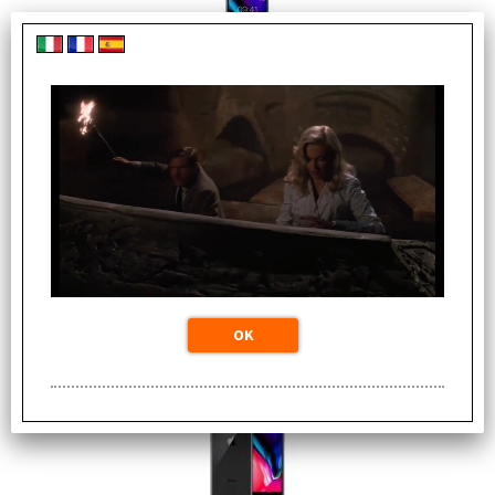
IPHONE 8 64 GB SPACE GRAY - PRE OWNED GRADE
A/A+ (SCATOLA + CAVO LIGHTNING USB-C) - 12 MESI
DI GARANZIA
Disponibilità:
Non disponibile
magazzino locale: Spedizione immediata
(0 PZ)
Prezzo:
€
178,05