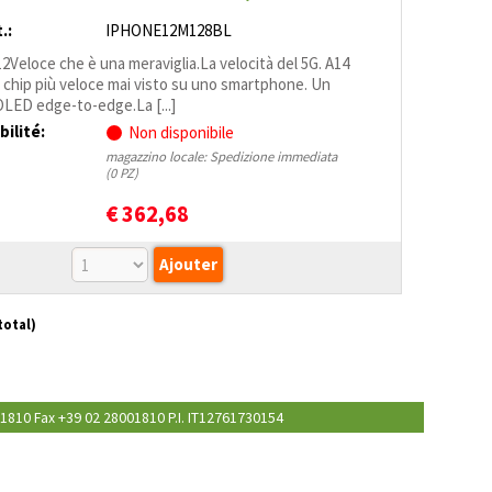
GARANZIA
.:
IPHONE12M128BL
2Veloce che è una meraviglia.La velocità del 5G. A14
il chip più veloce mai visto su uno smart­phone. Un
OLED edge-to-edge.La [...]
bilité:
Non disponibile
magazzino locale: Spedizione immediata
(0 PZ)
€
362,68
total)
8001810 Fax +39 02 28001810 P.I. IT12761730154