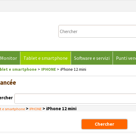
J'ai dé
Pour compléte
Monitor
Tablet e smartphone
Software e servizi
Punti ven
entrez votre n
votre mot de p
blet e smartphone
IPHONE
iPhone 12 mini
sur "Se
vancée
E
ercher
Mot 
>
> iPhone 12 mini
et e smartphone
IPHONE
Mot de p