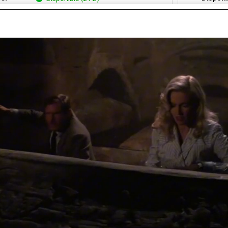
magazzino locale: Spedizione immediata
(0 PZ)
Autres dépots (2 PZ)
Prix:
€
323,12
INI 64 GB WHITE - PRE OWNED GRADE A/A+
IPHONE
+ CAVO LIGHTNING USB-C) - 12 MESI DI
A/A+ (SC
GARANZIA
IPHONE12M64GBW
Cod. art
té:
Disponi
Disponible (3 PZ)