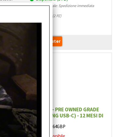
magazzino locale: Spedizione immediata
(0 PZ)
Autres dépots (2 PZ)
€
323,12
 12 MINI 64 GB PURPLE - PRE OWNED GRADE
ATOLA + CAVO LIGHTNING USB-C) - 12 MESI DI
GARANZIA
.:
IPHONE12M64GBP
bilité:
Non disponibile