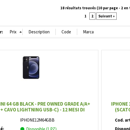
18 résultats trouvés (
10
par page -
2
en 
1
2
Suivant »
r:
INI 64 GB BLACK - PRE OWNED GRADE A/A+
IPHONE 
+ CAVO LIGHTNING USB-C) - 12 MESI DI
(SCATO
GARANZIA
IPHONE12M64GBB
Cod. art
té:
Disponi
Disponible (1 PZ)