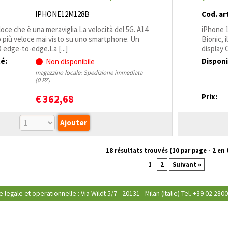
GARANZIA
IPHONE12M128B
Cod. art
oce che è una meraviglia.La velocità del 5G. A14
iPhone 1
ip più veloce mai visto su uno smart­phone. Un
Bionic, 
 edge-to-edge.La [...]
display 
té:
Disponi
Non disponibile
magazzino locale: Spedizione immediata
(0 PZ)
Prix:
€
362,68
18 résultats trouvés (
10
par page -
2
en 
1
2
Suivant »
 legale et operationnelle : Via Wildt 5/7 - 20131 - Milan (Italie) Tel. +39 02 2