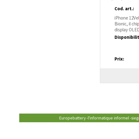
Cod. art.:
iPhone 12Vel
Bionic, il ch
display OLED
Disponibili
Prix:
Europebattery -l'informatique informel -siege