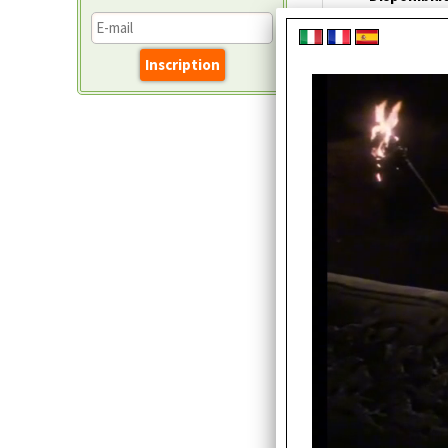
Prix:
IPHONE 12 M
(SCATOLA 
Cod. art.:
Disponibili