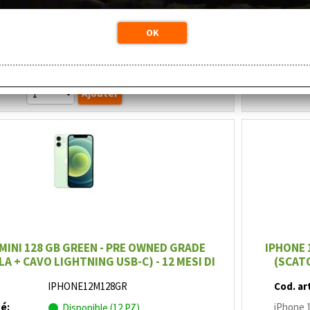
magazzino locale: Spedizione immediata
(0 PZ)
Autres dépots (3 PZ)
Prix:
€
323,12
 MINI 128 GB GREEN - PRE OWNED GRADE
IPHONE 
LA + CAVO LIGHTNING USB-C) - 12 MESI DI
(SCATO
GARANZIA
IPHONE12M128GR
Cod. art
té:
iPhone 1
Disponible (12 PZ)