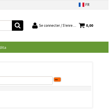
FR
Se connecter / S'enregistrer
0,00
jà un compte
Je suis un nouveau client
r votre commande,
Si vous n'êtes pas encore inscrit
dita
om d'utilisateur et
sur notre site, cliquez sur "Créer
asse, puis cliquez
votre compte"
 connecter"
-mail:
de passe:
asse oublié?