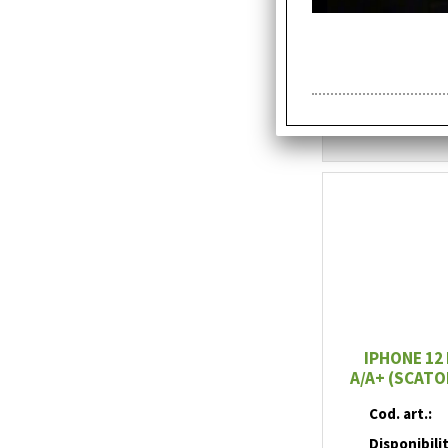
Prix:
IPHONE 12
A/A+ (SCATO
Cod. art.:
Disponibili