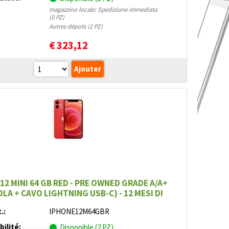
magazzino locale: Spedizione immediata
(0 PZ)
Autres dépots (2 PZ)
€
323,12
12 MINI 64 GB RED - PRE OWNED GRADE A/A+
LA + CAVO LIGHTNING USB-C) - 12 MESI DI
GARANZIA
.:
IPHONE12M64GBR
bilité:
Disponible (2 PZ)