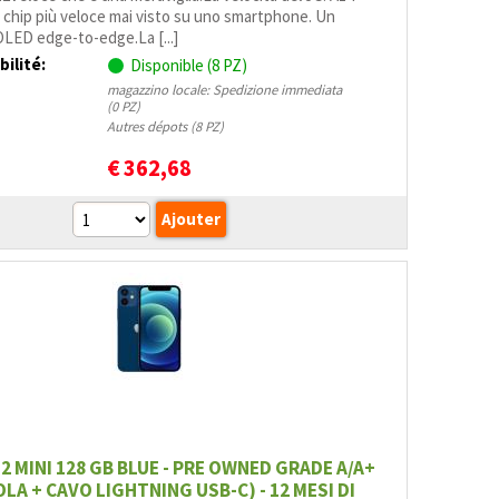
il chip più veloce mai visto su uno smart­phone. Un
OLED edge-to-edge.La [...]
bilité:
Disponible (8 PZ)
magazzino locale: Spedizione immediata
(0 PZ)
Autres dépots (8 PZ)
€
362,68
2 MINI 128 GB BLUE - PRE OWNED GRADE A/A+
LA + CAVO LIGHTNING USB-C) - 12 MESI DI