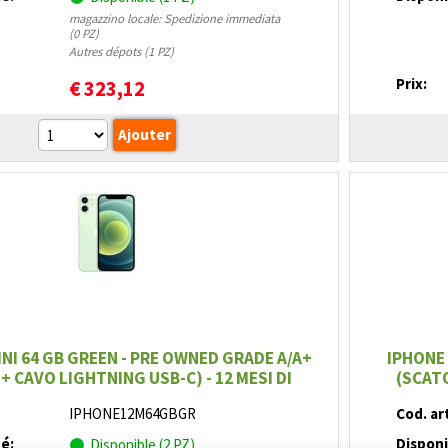
magazzino locale: Spedizione immediata
(0 PZ)
Autres dépots (1 PZ)
Prix:
€
323,12
INI 64 GB GREEN - PRE OWNED GRADE A/A+
IPHONE 
+ CAVO LIGHTNING USB-C) - 12 MESI DI
(SCATO
GARANZIA
IPHONE12M64GBGR
Cod. art
té:
Disponi
Disponible (2 PZ)