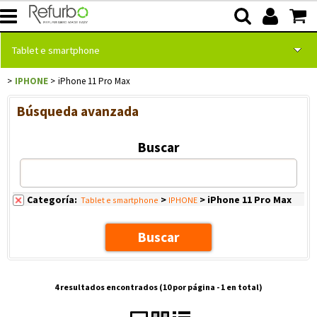
Tablet e smartphone
IPHONE
iPhone 11 Pro Max
Home page
Categoría:
>
> iPhone 11 Pro Max
Tablet e smartphone
IPHONE
Búsqueda avanzada
Computer portatili
Buscar
Computer fissi
Monitor
Categoría:
>
> iPhone 11 Pro Max
Tablet e smartphone
IPHONE
Software e servizi
Punti vendita
4 resultados encontrados (
10
por página -
1
en total)