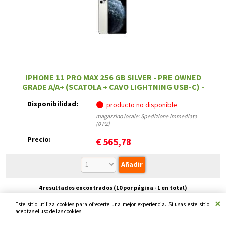
IPHONE 11 PRO MAX 256 GB SILVER - PRE OWNED
GRADE A/A+ (SCATOLA + CAVO LIGHTNING USB-C) -
12 MESI DI GARANZIA
Disponibilidad:
producto no disponible
magazzino locale: Spedizione immediata
(0 PZ)
Precio:
€
565,78
4 resultados encontrados (
10
por página -
1
en total)
Este sitio utiliza cookies para ofrecerte una mejor experiencia. Si usas este sitio,
aceptas el uso de las cookies.
Europebattery.com - Sede legal y operativa: Via Wildt 5/7 - 20131 - Milan Tel. (+39)
02 28001810 Fax (+39) 02 28001810 P.I. 12761730154