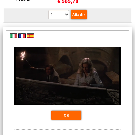
€
565,78
IPHONE 11 PRO MAX 256 GB SPACE GRAY - PRE
OWNED GRADE A/A+ (SCATOLA + CAVO LIGHTNING
USB-C) - 12 MESI DI GARANZIA
Disponibilidad:
Disponible (7 PZ)
magazzino locale: Spedizione immediata
(0 PZ)
Otros almacenes (7 PZ)
Precio:
€
565,78